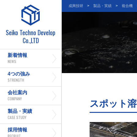
成興技研
>
製品・実績
>
複合機
Seiko Techno Develop
Co.,LTD
新着情報
NEWS
4つの強み
STRENGTH
会社案内
COMPANY
スポット溶
製品・実績
CASE STUDY
採用情報
RECRUIT