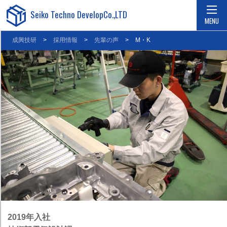
Seiko Techno Develop
Co.,LTD
MENU
成興技研
>
採用情報
>
先輩の声
>
M・K
新着情報
NEWS
4つの強み
STRENGTH
会社案内
COMPANY
製品・実績
CASE STUDY
採用情報
RECRUIT
お問い合わせ
CONTACT
タイヨー製作所
GROUP
2019年入社